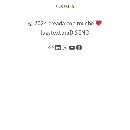
COOKIES
© 2024 creada con mucho
luzytexturaDISEÑO
web
LinkedIn
X
YouTube
Facebook